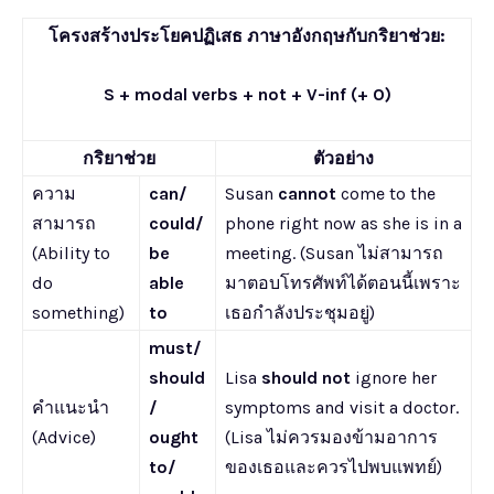
โครงสร้างประโยคปฏิเสธ ภาษาอังกฤษกับกริยาช่วย:
S + modal verbs + not + V-inf (+ O)
กริยาช่วย
ตัวอย่าง
ความ
can/
Susan
cannot
come to the
สามารถ
could/
phone right now as she is in a
(Ability to
be
meeting. (Susan ไม่สามารถ
do
able
มาตอบโทรศัพท์ได้ตอนนี้เพราะ
something)
to
เธอกำลังประชุมอยู่)
must/
should
Lisa
should not
ignore her
คำแนะนำ
/
symptoms and visit a doctor.
(Advice)
ought
(Lisa ไม่ควรมองข้ามอาการ
to/
ของเธอและควรไปพบแพทย์)