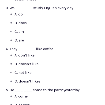
We ______ study English every day.
A. do
B. does
C. am
D. are
They ______ like coffee.
A. don’t like
B. doesn’t like
C. not like
D. doesn’t likes
He ______ come to the party yesterday.
A. come
B. comes