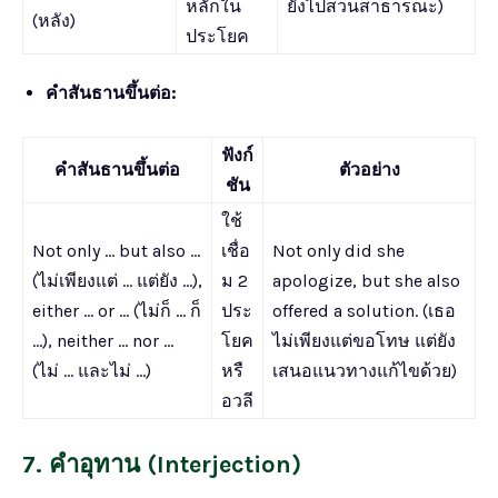
หลักใน
ยังไปสวนสาธารณะ)
(หลัง)
ประโยค
คำสันธานขึ้นต่อ:
ฟังก์
คำสันธานขึ้นต่อ
ตัวอย่าง
ชัน
ใช้
Not only … but also …
เชื่อ
Not only did she
(ไม่เพียงแต่ … แต่ยัง …),
ม 2
apologize, but she also
either … or … (ไม่ก็ … ก็
ประ
offered a solution. (เธอ
…), neither … nor …
โยค
ไม่เพียงแต่ขอโทษ แต่ยัง
(ไม่ … และไม่ …)
หรื
เสนอแนวทางแก้ไขด้วย)
อวลี
7. คำอุทาน (Interjection)