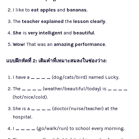
I like to
eat
apples
and
bananas
.
The
teacher
explained
the
lesson
clearly
.
She
is
very
intelligent
and
beautiful
.
Wow
! That was an
amazing
performance
.
แบบฝึกหัดที่ 2: เติมคำที่เหมาะสมลงในช่องว่าง:
I have a
_ _ _ _
(dog/cats/bird) named Lucky.
The
_ _ _ _
(weather/beautiful/today) is
_ _ _ _
(hot/nice/cold).
She is a
_ _ _ _
(doctor/nurse/teacher) at the
hospital.
I
_ _ _ _
(go/walk/run) to school every morning.