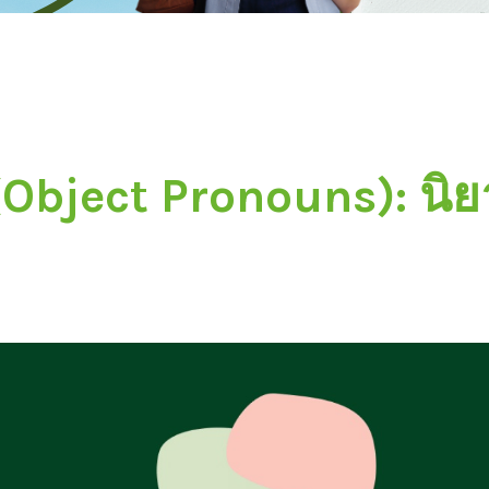
ject Pronouns): นิยาม