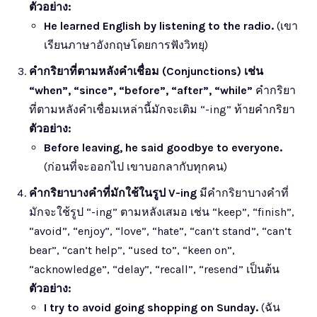
ตัวอย่าง:
He learned English by listening to the radio.
(เขา
เรียนภาษาอังกฤษโดยการฟังวิทยุ)
คำกริยาที่ตามหลังคำเชื่อม (Conjunctions) เช่น
“when”, “since”, “before”, “after”, “while”
คำกริยา
ที่ตามหลังคำเชื่อมเหล่านี้มักจะเติม “-ing” ท้ายคำกริยา
ตัวอย่าง:
Before leaving, he said goodbye to everyone.
(ก่อนที่จะออกไป เขาบอกลากับทุกคน)
คำกริยาบางคำที่มักใช้ในรูป V-ing
มีคำกริยาบางคำที่
มักจะใช้รูป “-ing” ตามหลังเสมอ เช่น “keep”, “finish”,
“avoid”, “enjoy”, “love”, “hate”, “can’t stand”, “can’t
bear”, “can’t help”, “used to”, “keen on”,
“acknowledge”, “delay”, “recall”, “resend” เป็นต้น
ตัวอย่าง:
I try to avoid going shopping on Sunday.
(ฉัน