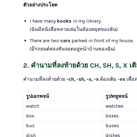
ตัวอย่างประโยค
I have many
books
in my library.
(ฉันมีหนังสือหลายเล่มในห้องสมุดของฉัน)
There are two
cars
parked in front of my house.
(มีรถยนต์สองคันจอดอยู่หน้าบ้านของฉัน)
2. คำนามที่ลงท้ายด้วย CH, SH, S, X เต
คำนามที่ลงท้ายด้วย
-ch, -sh, -s, -x
ต้องเติม
-es
เพื่อ
รูปเอกพจน์
รูปพหูพจน์
watch
watches
box
boxes
bus
buses
dish
dishes