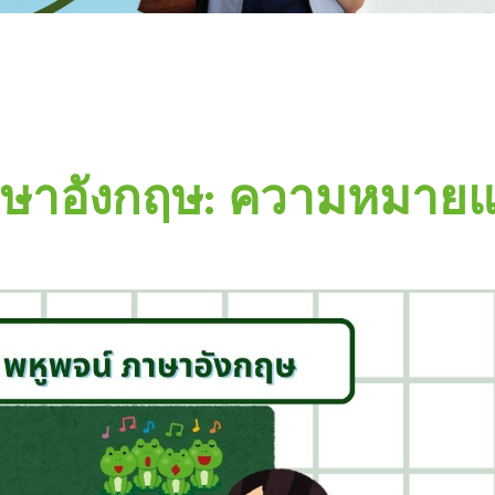
าษาอังกฤษ: ความหมายแล