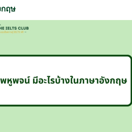
ังกฤษ