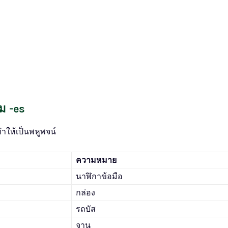
ิม -es
ทำให้เป็นพหูพจน์
ความหมาย
นาฬิกาข้อมือ
กล่อง
รถบัส
จาน