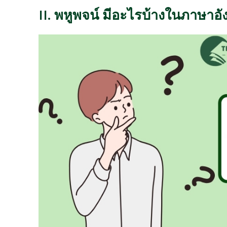
II. พหูพจน์ มีอะไรบ้างในภาษาอ