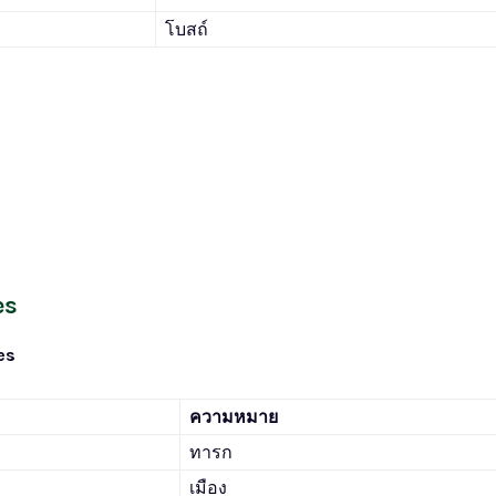
โบสถ์
es
es
ความหมาย
ทารก
เมือง