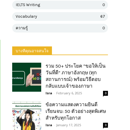
IELTS Writing
0
Vocabulary
67
ความรู้
0
บางทีคุณอาจสนใจ
รวม 50+ ประโยค “ขอให้เป็น
วันที่ดี” ภาษาอังกฤษ (ทุก
สถานการณ์) พร้อมวิธีตอบ
กลับแบบเจ้าของภาษา
Isra
-
February 6, 2025
0
ข้อความแสดงความยินดี
เรียนจบ: 50 ตัวอย่างสุดพิเศษ
สำหรับทุกโอกาส
Isra
-
January 17, 2025
0