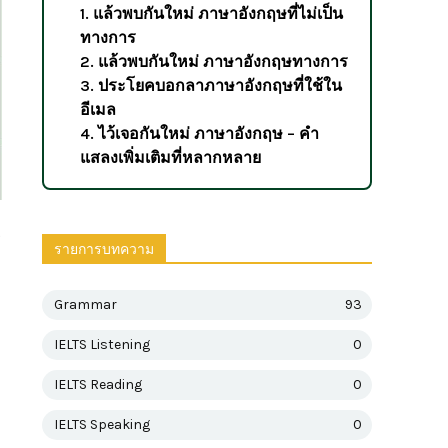
1. แล้วพบกันใหม่ ภาษาอังกฤษที่ไม่เป็น
ทางการ
2. แล้วพบกันใหม่ ภาษาอังกฤษทางการ
3. ประโยคบอกลาภาษาอังกฤษที่ใช้ใน
อีเมล
4. ไว้เจอกันใหม่ ภาษาอังกฤษ – คำ
แสลงเพิ่มเติมที่หลากหลาย
ร
รายการบทความ
Grammar
93
IELTS Listening
0
IELTS Reading
0
IELTS Speaking
0