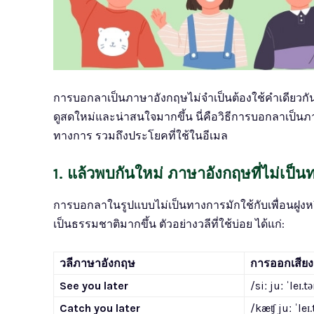
การบอกลาเป็นภาษาอังกฤษไม่จำเป็นต้องใช้คำเดียวกั
ดูสดใหม่และน่าสนใจมากขึ้น นี่คือวิธีการบอกลาเป็นภ
ทางการ รวมถึงประโยคที่ใช้ในอีเมล
1. แล้วพบกันใหม่ ภาษาอังกฤษที่ไม่เป็
การบอกลาในรูปแบบไม่เป็นทางการมักใช้กับเพื่อนฝูงหรื
เป็นธรรมชาติมากขึ้น ตัวอย่างวลีที่ใช้บ่อย ได้แก่:
วลีภาษาอังกฤษ
การออกเสียง
See you later
/siː juː ˈleɪ.tə
Catch you later
/kæʧ juː ˈleɪ.