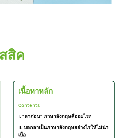
สสิค
เนื้อหาหลัก
Contents
I. “ลาก่อน” ภาษาอังกฤษคืออะไร?
II. บอกลาเป็นภาษาอังกฤษอย่างไรให้ไม่น่า
เบื่อ