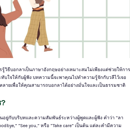
การรู้วิธีบอกลาเป็นภาษาอังกฤษอย่างเหมาะสมไม่เพียงแต่ช่วยให้กา
ทับใจให้กับผู้ฟัง บทความนี้จะพาคุณไปทำความรู้จักกับวลีไว้เจอ
กหลายเพื่อให้คุณสามารถบอกลาได้อย่างมั่นใจและเป็นธรรมชาติ
ร?
ยู่กับบริบทและความสัมพันธ์ระหว่างผู้พูดและผู้ฟัง คำว่า “ลา
bye,” “See you,” หรือ “Take care” เป็นต้น แต่ละคำมีความ