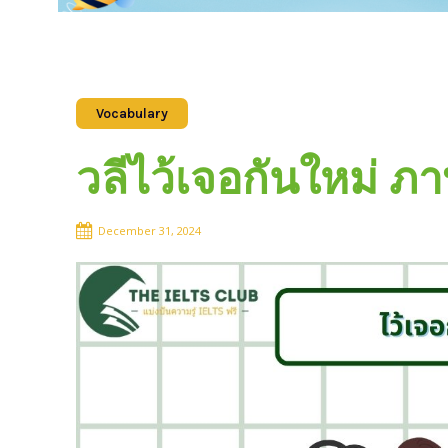
Vocabulary
วลีไว้เจอกันใหม่ ภ
December 31, 2024