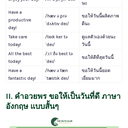
นะ
Have a
/hæv ə prə
ขอให้วันนี้ผลิตภาพ
productive
ˈdʌktɪv deɪ/
ดีนะ
day!
Take care
/teɪk ker tə
ดูแลตัวเองด้วยนะ
today!
ˈdeɪ/
วันนี้
All the best
/ɔːl ðə best tə
ขอให้ดีที่สุดวันนี้
today!
ˈdeɪ/
Have a
/hæv ə fæn
ขอให้วันนี้ยอด
fantastic day!
ˈtæstɪk deɪ/
เยี่ยมมาก
II. คำอวยพร ขอให้เป็นวันที่ดี ภาษา
อังกฤษ แบบสั้นๆ