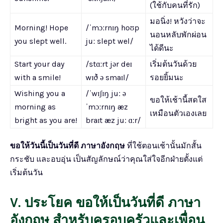
(ใช้กับคนที่รัก)
มอนิ่ง! หวังว่าจะ
Morning! Hope
/ˈmɔːrnɪŋ hoʊp
นอนหลับพักผ่อน
you slept well.
juː slept wel/
ได้ดีนะ
Start your day
/stɑːrt jər deɪ
เริ่มต้นวันด้วย
with a smile!
wɪð ə smaɪl/
รอยยิ้มนะ
Wishing you a
/ˈwɪʃɪŋ juː ə
ขอให้เช้านี้สดใส
morning as
ˈmɔːrnɪŋ æz
เหมือนตัวเองเลย
bright as you are!
braɪt æz juː ɑːr/
ขอให้วันนี้เป็นวันที่ดี ภาษาอังกฤษ
ที่ใช้ตอนเช้านั้นมักสั้น
กระชับ และอบอุ่น เป็นสัญลักษณ์ว่าคุณใส่ใจอีกฝ่ายตั้งแต่
เริ่มต้นวัน
V.
ประโยค ขอให้เป็นวันที่ดี ภาษา
อังกฤษ สำหรับครอบครัวและเพื่อน