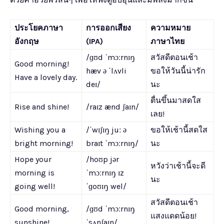
ประโยคภาษา
การออกเสียง
ความหมาย
อังกฤษ
(IPA)
ภาษาไทย
/ɡʊd ˈmɔːrnɪŋ
สวัสดีตอนเช้า
Good morning!
hæv ə ˈlʌvli
ขอให้วันนี้น่ารัก
Have a lovely day.
deɪ/
นะ
ตื่นขึ้นมาสดใส
Rise and shine!
/raɪz ænd ʃaɪn/
เลย!
Wishing you a
/ˈwɪʃɪŋ juː ə
ขอให้เช้านี้สดใส
bright morning!
braɪt ˈmɔːrnɪŋ/
นะ
Hope your
/hoʊp jər
หวังว่าเช้านี้จะดี
morning is
ˈmɔːrnɪŋ ɪz
นะ
going well!
ˈɡoʊɪŋ wel/
สวัสดีตอนเช้า
Good morning,
/ɡʊd ˈmɔːrnɪŋ
แสงแดดน้อย!
sunshine!
ˈsʌnʃaɪn/