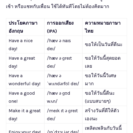
เช้า หรือแชทกับเพื่อน ใช้ได้ทันทีโดยไม่ต้องคิดมาก
ประโยคภาษา
การออกเสียง
ความหมายภาษา
อังกฤษ
(IPA)
ไทย
Have a nice
/hæv ə naɪs
ขอให้เป็นวันที่ดีนะ
day!
deɪ/
Have a great
/hæv ə ɡreɪt
ขอให้วันนี้สุดยอด
day!
deɪ/
เลย
Have a
/hæv ə
ขอให้วันนี้วิเศษ
wonderful day!
ˈwʌndərfʊl deɪ/
มาก
Have a good
/hæv ə ɡʊd
ขอให้วันนี้ดีนะ
one!
wʌn/
(แบบสบายๆ)
Make it a great
/meɪk ɪt ə ɡreɪt
สร้างวันที่ดีให้ตัว
day!
deɪ/
เองนะ
เพลิดเพลินกับวันนี้
Enjoy your day!
/ɪnˈdʒɔɪ jər deɪ/