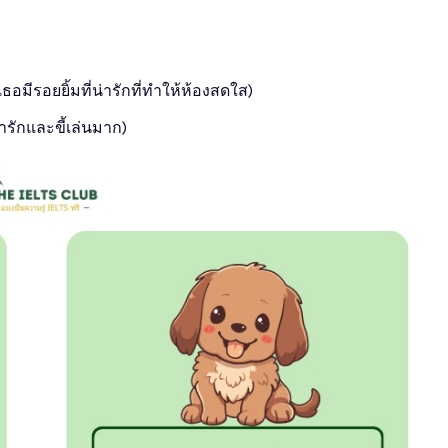
เธอมีรอยยิ้มที่น่ารักที่ทำให้ห้องสดใส)
น่ารักและขี้เล่นมาก)