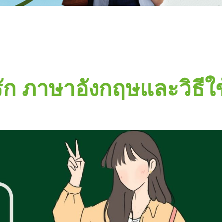
่ารัก ภาษาอังกฤษและวิธ