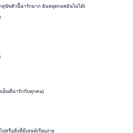
กสุนัขตัวนี้น่ารักมาก ฉันหยุดกอดมันไม่ได้)
)
ี
งเย็นที่น่ารักกับทุกคน)
ือสิ่งที่มีเสน่ห์เรียบง่าย