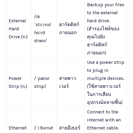
Backup your files
to the external
/ɪk
External
hard drive.
ˈstɜːrnəl
ฮาร์ดดิสก์
Hard
(สำรองไฟล์ของ
hɑːrd
ภายนอก
Drive (n.)
คุณไปยัง
draɪv/
ฮาร์ดดิสก์
ภายนอก)
Use a power strip
to plug in
Power
/ˈpaʊər
สายพาว
multiple devices.
Strip (n.)
strɪp/
เวอร์
(ใช้สายพาวเวอร์
ในการเสียบ
อุปกรณ์หลายชิ้น)
Connect to the
internet with an
Ethernet
/ˈiːθərnət
สายอีเธอร์
Ethernet cable.