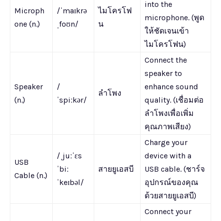
into the
Microph
/ˈmaɪkrə
ไมโครโฟ
microphone. (พูด
one (n.)
ˌfoʊn/
น
ให้ชัดเจนเข้า
ไมโครโฟน)
Connect the
speaker to
Speaker
/
enhance sound
ลำโพง
(n.)
ˈspiːkər/
quality. (เชื่อมต่อ
ลำโพงเพื่อเพิ่ม
คุณภาพเสียง)
Charge your
/ˌjuːˈɛs
device with a
USB
ˈbiː
สายยูเอสบี
USB cable. (ชาร์จ
Cable (n.)
ˈkeɪbəl/
อุปกรณ์ของคุณ
ด้วยสายยูเอสบี)
Connect your