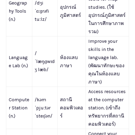
Geograp
/dʒi
อุปกรณ์
studies. (ใช้
hy Tools
ˈɑːɡrəfi
ภูมิศาสตร์
อุปกรณ์ภูมิศาสตร์
(n.)
tuːlz/
ในการศึกษาภาพ
รวม)
Improve your
skills in the
/
Languag
ห้องแลบ
language lab.
ˈlæŋɡwɪd
e Lab (n.)
ภาษา
(พัฒนาทักษะของ
ʒ læb/
คุณในห้องแลบ
ภาษา)
Access resources
Compute
/kəm
สถานี
at the computer
r Station
ˈpjuːtər
คอมพิวเตอ
station. (เข้าถึง
(n.)
ˈsteɪʃən/
ร์
ทรัพยากรที่สถานี
คอมพิวเตอร์)
Connect your