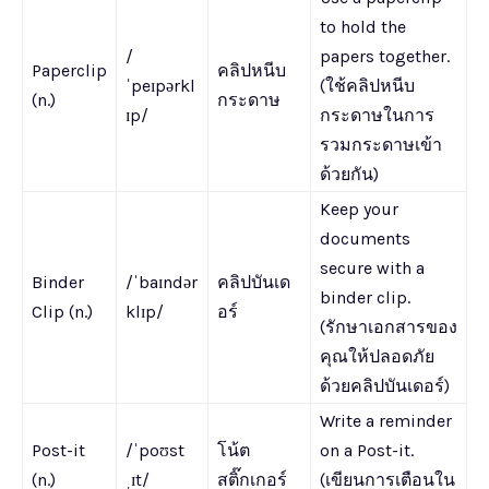
to hold the
/
papers together.
Paperclip
คลิปหนีบ
ˈpeɪpərkl
(ใช้คลิปหนีบ
(n.)
กระดาษ
ɪp/
กระดาษในการ
รวมกระดาษเข้า
ด้วยกัน)
Keep your
documents
secure with a
Binder
/ˈbaɪndər
คลิปบันเด
binder clip.
Clip (n.)
klɪp/
อร์
(รักษาเอกสารของ
คุณให้ปลอดภัย
ด้วยคลิปบันเดอร์)
Write a reminder
Post-it
/ˈpoʊst
โน้ต
on a Post-it.
(n.)
ˌɪt/
สติ๊กเกอร์
(เขียนการเตือนใน