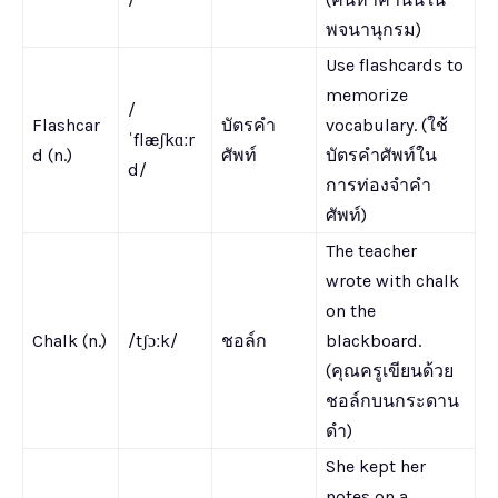
พจนานุกรม)
Use flashcards to
memorize
/
Flashcar
บัตรคำ
vocabulary. (ใช้
ˈflæʃkɑːr
d (n.)
ศัพท์
บัตรคำศัพท์ใน
d/
การท่องจำคำ
ศัพท์)
The teacher
wrote with chalk
on the
Chalk (n.)
/tʃɔːk/
ชอล์ก
blackboard.
(คุณครูเขียนด้วย
ชอล์กบนกระดาน
ดำ)
She kept her
notes on a