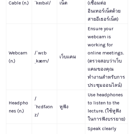
Cable (n.)
ˈkeɪbəl/
เน็ต
(เชื่อมต่อ
อินเทอร์เน็ตด้วย
สายอีเธอร์เน็ต)
Ensure your
webcam is
working for
Webcam
/ˈwɛb
online meetings.
เว็บแคม
(n.)
ˌkæm/
(ตรวจสอบว่าเว็บ
แคมของคุณ
ทำงานสำหรับการ
ประชุมออนไลน์)
Use headphones
/
Headpho
to listen to the
ˈhɛdfəʊn
หูฟัง
nes (n.)
lecture. (ใช้หูฟัง
z/
ในการฟังบรรยาย)
Speak clearly