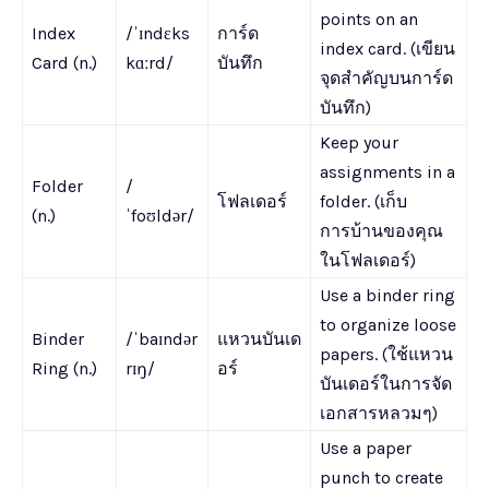
points on an
Index
/ˈɪndɛks
การ์ด
index card. (เขียน
Card (n.)
kɑːrd/
บันทึก
จุดสำคัญบนการ์ด
บันทึก)
Keep your
assignments in a
Folder
/
โฟลเดอร์
folder. (เก็บ
(n.)
ˈfoʊldər/
การบ้านของคุณ
ในโฟลเดอร์)
Use a binder ring
to organize loose
Binder
/ˈbaɪndər
แหวนบันเด
papers. (ใช้แหวน
Ring (n.)
rɪŋ/
อร์
บันเดอร์ในการจัด
เอกสารหลวมๆ)
Use a paper
punch to create