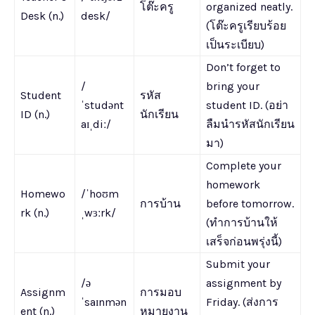
โต๊ะครู
organized neatly.
Desk (n.)
desk/
(โต๊ะครูเรียบร้อย
เป็นระเบียบ)
Don’t forget to
/
bring your
Student
รหัส
ˈstudənt
student ID. (อย่า
ID (n.)
นักเรียน
aɪˌdiː/
ลืมนำรหัสนักเรียน
มา)
Complete your
homework
Homewo
/ˈhoʊm
การบ้าน
before tomorrow.
rk (n.)
ˌwɜːrk/
(ทำการบ้านให้
เสร็จก่อนพรุ่งนี้)
Submit your
/ə
assignment by
Assignm
การมอบ
ˈsaɪnmən
Friday. (ส่งการ
ent (n.)
หมายงาน