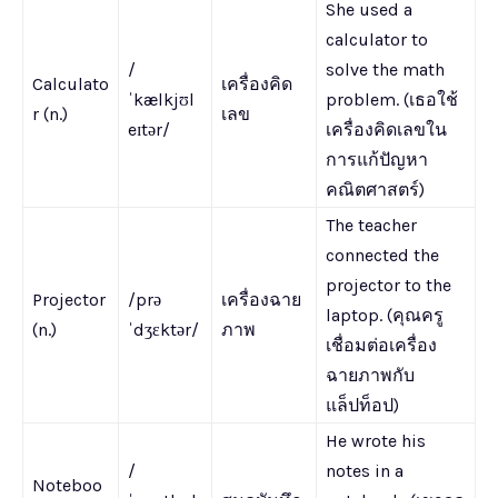
She used a
calculator to
/
solve the math
Calculato
เครื่องคิด
ˈkælkjʊl
problem. (เธอใช้
r (n.)
เลข
eɪtər/
เครื่องคิดเลขใน
การแก้ปัญหา
คณิตศาสตร์)
The teacher
connected the
projector to the
Projector
/prə
เครื่องฉาย
laptop. (คุณครู
(n.)
ˈdʒɛktər/
ภาพ
เชื่อมต่อเครื่อง
ฉายภาพกับ
แล็ปท็อป)
He wrote his
/
notes in a
Noteboo