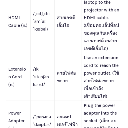
laptop to the
projector with an
/ˌeɪtʃˌdiː
HDMI
สายเอชดี
HDMI cable.
ˈɛmˈaɪ
Cable (n.)
เอ็มไอ
(เชื่อมต่อแล็ปท็อป
ˈkeɪbəl/
ของคุณกับเครื่อง
ฉายภาพด้วยสาย
เอชดีเอ็มไอ)
Use an extension
cord to reach the
Extensio
/ɪk
สายไฟต่อ
power outlet. (ใช้
n Cord
ˈstɛnʃən
ขยาย
สายไฟต่อขยาย
(n.)
kɔːrd/
เพื่อเข้าถึง
เต้าเสียบไฟ)
Plug the power
Power
adapter into the
/ˈpaʊər ə
อะแดป
Adapter
socket. (เสียบอะ
ˈdæptər/
เตอร์ไฟฟ้า