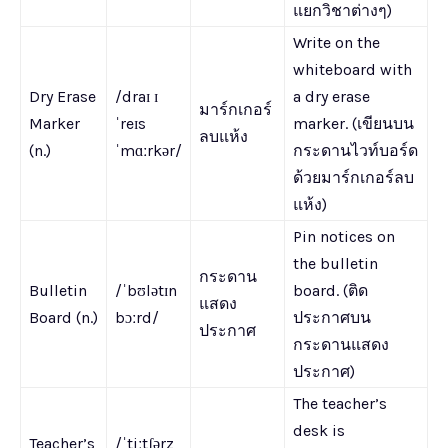
แยกวิชาต่างๆ)
Write on the
whiteboard with
Dry Erase
/draɪ ɪ
a dry erase
มาร์กเกอร์
Marker
ˈreɪs
marker. (เขียนบน
ลบแห้ง
(n.)
ˈmɑːrkər/
กระดานไวท์บอร์ด
ด้วยมาร์กเกอร์ลบ
แห้ง)
Pin notices on
the bulletin
กระดาน
Bulletin
/ˈbʊlətɪn
board. (ติด
แสดง
Board (n.)
bɔːrd/
ประกาศบน
ประกาศ
กระดานแสดง
ประกาศ)
The teacher’s
desk is
Teacher’s
/ˈtiːtʃərz