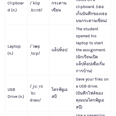
Clipboar
/ˈklɪp
กระดาน
clipboard. (เธอ
d (n.)
ˌbɔːrd/
เขียน
เก็บบันทึกของเธอ
บนกระดานเขียน)
The student
opened his
laptop to start
Laptop
/ˈlæp
แล็ปท็อป
the assignment.
(n.)
ˌtɑːp/
(นักเรียนเปิด
แล็ปท็อปเพื่อเริ่ม
การบ้าน)
Save your files on
/ˌjuːˌɛs
a USB drive.
USB
ไดรฟ์ยูเอ
ˈbiː
(บันทึกไฟล์ของ
Drive (n.)
สบี
draɪv/
คุณบนไดรฟ์ยูเอ
สบี)
Use a paperclip