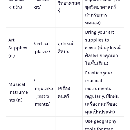
วิทยาศาสต
Kit (n.)
kɪt/
ชุดวิทยาศาสตร์
ร์
สำหรับการ
ทดลอง)
Bring your art
Art
supplies to
/ɑːrt sə
อุปกรณ์
Supplies
class. (นำอุปกรณ์
ˈplaɪzɪz/
ศิลปะ
(n.)
ศิลปะของคุณมา
ในชั้นเรียน)
Practice your
/
musical
Musical
ˈmjuːzɪkə
เครื่อง
instruments
Instrume
l ˌɪnstrə
ดนตรี
regularly. (ฝึกฝน
nts (n.)
ˈmɛntz/
เครื่องดนตรีของ
คุณเป็นประจำ)
Use geography
tools for map