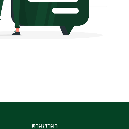
ตามเรามา