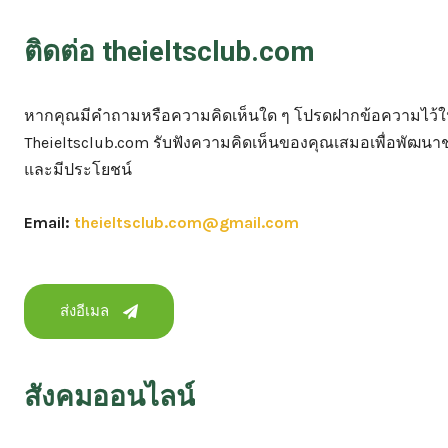
ติดต่อ theieltsclub.com
หากคุณมีคำถามหรือความคิดเห็นใด ๆ โปรดฝากข้อความไว้ใ
Theieltsclub.com รับฟังความคิดเห็นของคุณเสมอเพื่อพัฒนาชุ
และมีประโยชน์
Email:
theieltsclub.com@gmail.com
ส่งอีเมล
สังคมออนไลน์