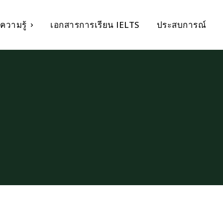
ความรู้
เอกสารการเรียน IELTS
ประสบการณ์